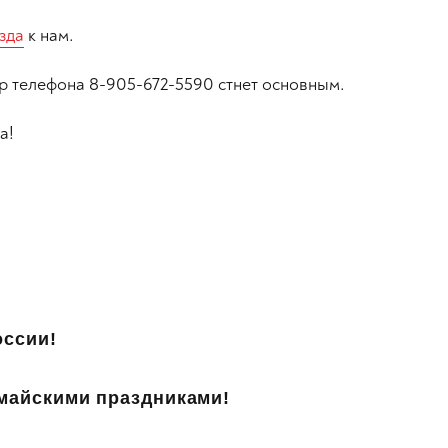
зда
к нам.
ер телефона 8-905-672-5590 стнет основным.
а!
оссии!
майскими праздниками!