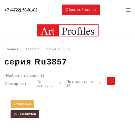
Обратный звонок
+7 (4722) 56-81-62
Главная
Каталог
серия Ru3857
серия Ru3857
(Найдено товаров:
3
)
По
Показывать по
Сортировать:
артикулу
24
СКИДКА 20 %
НЕТ В НАЛИЧИИ