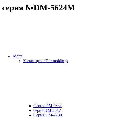
серия №DM-5624M
Багет
Коллекция «Dartmolding»
Серия DM 7632
серия DM-2042
Серия DM-2730