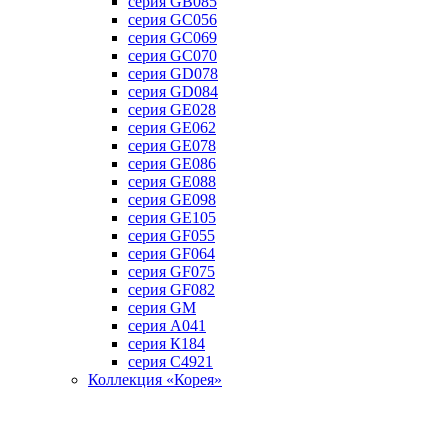
серия GB085
серия GC056
серия GC069
серия GC070
серия GD078
серия GD084
серия GE028
серия GE062
серия GE078
серия GE086
серия GE088
серия GE098
серия GE105
серия GF055
серия GF064
серия GF075
серия GF082
серия GM
серия А041
серия К184
серия С4921
Коллекция «Корея»