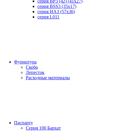
серия BP3 (42) (41х27)
серия BSS3 (35х17)
серия HA3 (57х36)
серия L011
Фурнитура
Скоба
Лепесток
Расходные материалы
Паспарту
Серия 100 Бархат