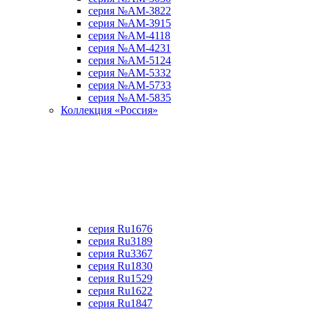
серия №АМ-3822
серия №АМ-3915
серия №АМ-4118
серия №АМ-4231
серия №АМ-5124
серия №АМ-5332
серия №АМ-5733
серия №АМ-5835
Коллекция «Россия»
серия Ru1676
серия Ru3189
серия Ru3367
cерия Ru1830
серия Ru1529
серия Ru1622
серия Ru1847