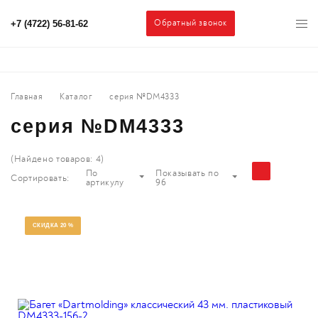
Обратный звонок
+7 (4722) 56-81-62
Главная
Каталог
серия №DM4333
серия №DM4333
(Найдено товаров:
4
)
По
Показывать по
Сортировать:
артикулу
96
СКИДКА 20 %