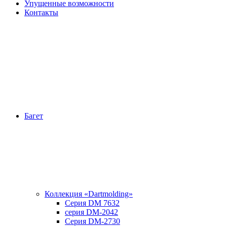
Упущенные возможности
Контакты
Багет
Коллекция «Dartmolding»
Серия DM 7632
серия DM-2042
Серия DM-2730