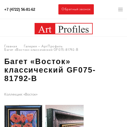
Обратный звонок
+7 (4722) 56-81-62
Главная
Галерея — АртПрофиль
Багет «Восток» классический GF075-81792-B
Багет «Восток»
классический GF075-
81792-B
Коллекция: «Восток»