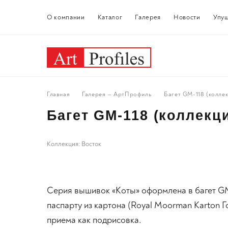
О компании
Каталог
Галерея
Новости
Упу
Главная
Галерея — АртПрофиль
Багет GM-118 (колл
Багет GM-118 (коллекц
Коллекция: Восток
Серия вышивок «Коты» оформлена в багет G
паспарту из картона (Royal Moorman Karton Г
приема как подрисовка.