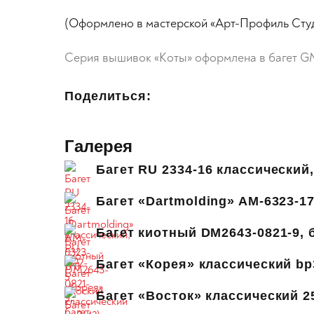
(Оформлено в мастерской «Арт-Профиль Студи
Серия вышивок «Коты» оформлена в багет G
Поделиться:
Галерея
Багет RU 2334-16 классический
Багет «Dartmolding» AM-6323-1
Багет киотный DM2643-0821-9, 
Багет «Корея» классический bp3
Багет «Восток» классический 2