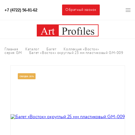
Обратный звонок
+7 (4722) 56-81-62
Главная
Каталог
Багет
Коллекция «Восток»
серия GM
Багет «Восток» округлый 25 мм пластиковый GM-009
СКИДКА 20%