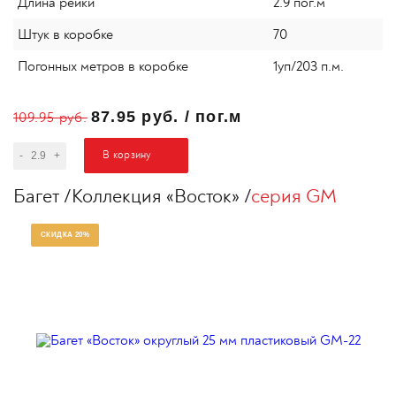
Длина рейки
2.9 пог.м
Штук в коробке
70
Погонных метров в коробке
1уп/203 п.м.
87.95 руб.
/
пог.м
109.95 руб.
В корзину
-
+
Багет
Коллекция «Восток»
серия GM
СКИДКА 20%