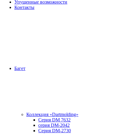
Упущенные возможности
Контакты
Багет
Коллекция «Dartmolding»
Серия DM 7632
серия DM-2042
Серия DM-2730