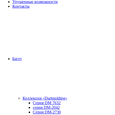
Упущенные возможности
Контакты
Багет
Коллекция «Dartmolding»
Серия DM 7632
серия DM-2042
Серия DM-2730