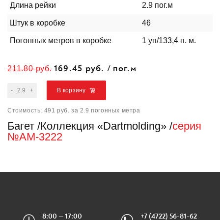
Длина рейки
2.9 пог.м
Штук в коробке
46
Погонных метров в коробке
1 уп/133,4 п. м.
169.45 руб.
/
пог.м
211.80 руб.
-
+
В корзину
Стоимость:
491
руб.
за
2.9
погонных метра
Багет
Коллекция «Dartmolding»
серия
№AM-3222
8:00 — 17:00
+7 (4722) 56-81-62