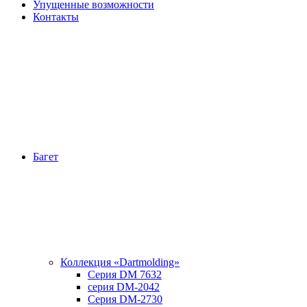
Упущенные возможности
Контакты
Багет
Коллекция «Dartmolding»
Серия DM 7632
серия DM-2042
Серия DM-2730