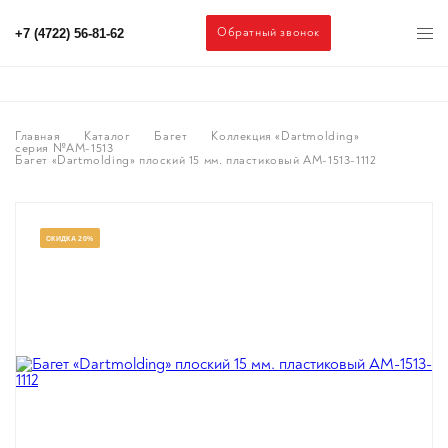
Обратный звонок
+7 (4722) 56-81-62
Главная
Каталог
Багет
Коллекция «Dartmolding»
серия №AM-1513
Багет «Dartmolding» плоский 15 мм. пластиковый AM-1513-1112
СКИДКА 20%