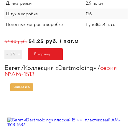
Длина рейки
2.9 пог.м
Штук в коробке
126
Погонных метров в коробке
1 уп/365,4 п. м.
54.25 руб.
/
пог.м
67.80 руб.
В корзину
-
+
Багет
Коллекция «Dartmolding»
серия
№AM-1513
СКИДКА 20%