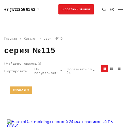
Обратный звонок
+7 (4722) 56-81-62
Главная
Каталог
серия №115
серия №115
(Найдено товаров:
5
)
По
Показывать по
Сортировать:
популярности
24
СКИДКА 20 %